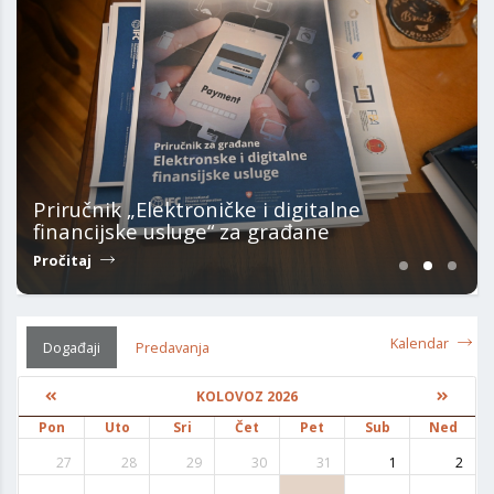
Priručnik „Elektroničke i digitalne
financijske usluge“ za građane
Pročitaj
Kalendar
Događaji
Predavanja
KOLOVOZ 2026
Pon
Uto
Sri
Čet
Pet
Sub
Ned
27
28
29
30
31
1
2