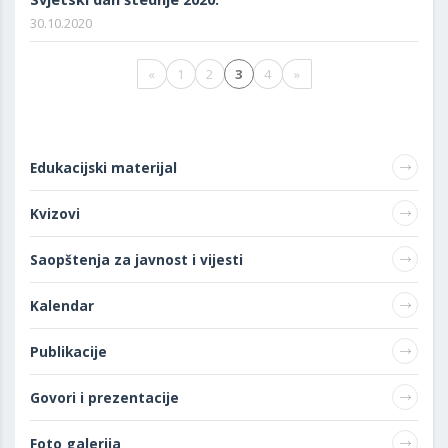
30.10.2020
«
1
2
3
4
»
Edukacijski materijal
Kvizovi
Saopštenja za javnost i vijesti
Kalendar
Publikacije
Govori i prezentacije
Foto galerija