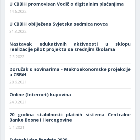
U CBBiH promovisan Vodič o digitalnim plaćanjima
14.6.2022
U CBBiH obilježena Svjetska sedmica novca
31.3.2022
Nastavak edukativnih aktivnosti u sklopu
realizacije pilot projekta sa srednjim školama
2.3.2022
Doručak s novinarima - Makroekonomske projekcije
u CBBiH
28.6.2021
Online (Internet) kupovina
24.3.2021
20 godina stabilnosti platnih sistema Centralne
Banke Bosne i Hercegovine
5.1.2021
Svjetski dan štednje 2020.