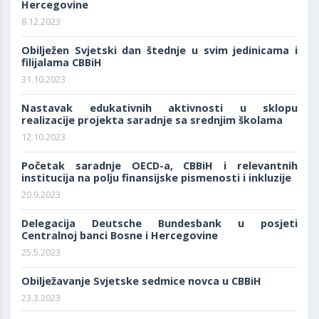
Hercegovine
8.12.2023
Obilježen Svjetski dan štednje u svim jedinicama i
filijalama CBBiH
31.10.2023
Nastavak edukativnih aktivnosti u sklopu
realizacije projekta saradnje sa srednjim školama
12.10.2023
Početak saradnje OECD-a, CBBiH i relevantnih
institucija na polju finansijske pismenosti i inkluzije
20.9.2023
Delegacija Deutsche Bundesbank u posjeti
Centralnoj banci Bosne i Hercegovine
25.5.2023
Obilježavanje Svjetske sedmice novca u CBBiH
23.3.2023