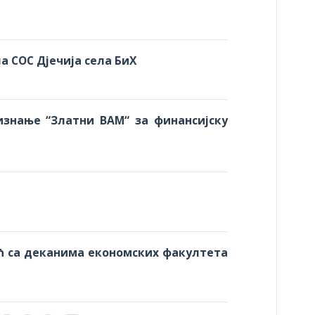
а СОС Дјечија села БиХ
знање “Златни BAM“ за финансијску
ћ са деканима економских факултета