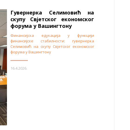
Гувернерка Селимовић на
скупу Свјетског економског
форума у Вашингтону
Финансијска едукација у функцији
финансијске стабилности: гувернерка
Селимовић на скупу Свјетског економског
форума у Вашингтону
16.4.2026.