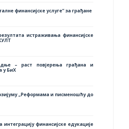
алне финансијске услуге“ за грађане
резултата истраживања финансијске
КУЛТ
едње – раст повјерења грађана и
а у БиХ
озијуму „Реформама и писменошћу до
а интеграцију финансијске едукације