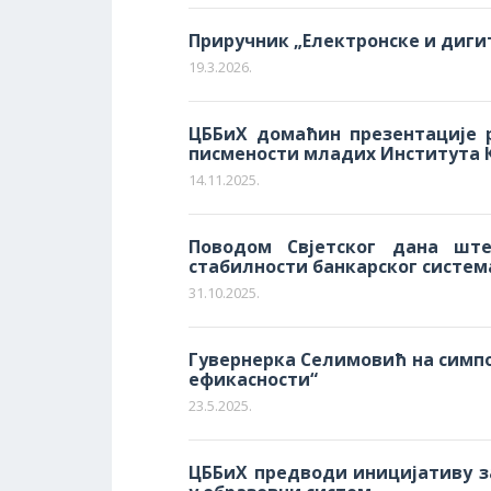
Приручник „Електронске и дигит
19.3.2026.
ЦББиХ домаћин презентације 
писмености младих Института 
14.11.2025.
Поводом Свјетског дана шт
стабилности банкарског систем
31.10.2025.
Гувернерка Селимовић на симп
ефикасности“
23.5.2025.
ЦББиХ предводи иницијативу з