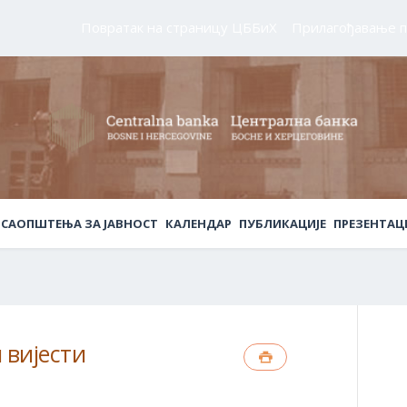
Повратак на страницу ЦББиХ
Прилагођавање п
САОПШТЕЊА ЗА ЈАВНОСТ
КАЛЕНДАР
ПУБЛИКАЦИЈЕ
ПРЕЗЕНТАЦ
 вијести