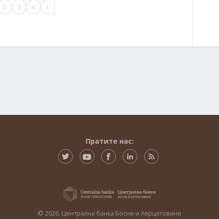
2
3
4
»
Пратите нас:
© 2026. Централна банка Босне и Херцеговине