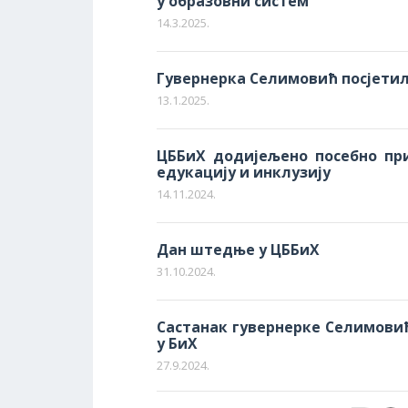
у образовни систем
14.3.2025.
Гувернерка Селимовић посјетил
13.1.2025.
ЦББиХ додијељено посебно при
едукацију и инклузију
14.11.2024.
Дан штедње у ЦББиХ
31.10.2024.
Састанак гувернерке Селимови
у БиХ
27.9.2024.