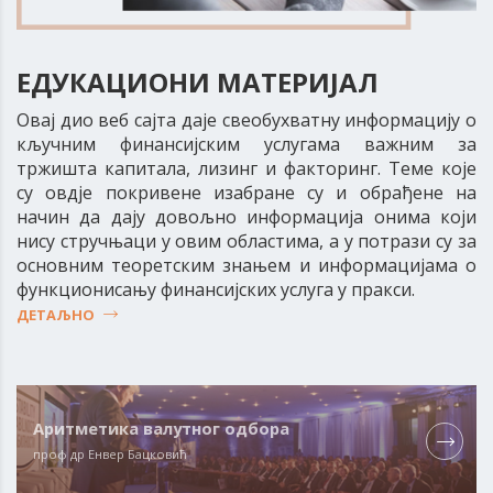
ЕДУКАЦИОНИ МАТЕРИЈАЛ
Овај дио веб сајта даје свеобухватну информацију о
кључним финансијским услугама важним за
тржишта капитала, лизинг и факторинг. Теме које
су овдје покривене изабране су и обрађене на
начин да дају довољно информација онима који
нису стручњаци у овим областима, а у потрази су за
основним теоретским знањем и информацијама о
функционисању финансијских услуга у пракси.
ДЕТАЉНО
Аритметика валутног одбора
проф др Енвер Бацковић