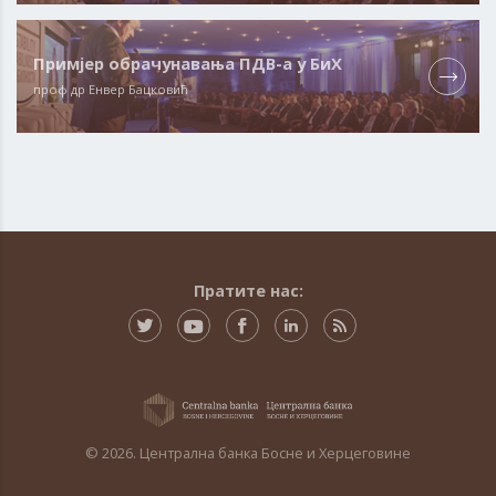
Примјер обрачунавања ПДВ-а у БиХ
проф др Енвер Бацковић
Пратите нас:
© 2026. Централна банка Босне и Херцеговине