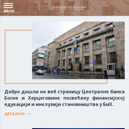
МЕНИ
Добро дошли на веб страницу Централне банка
Босне и Херцеговине посвећену финансијској
едукацији и инклузији становништва у БиХ.
ДЕТАЉНО