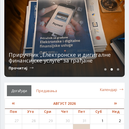
Приручник „Електронске и дигиталне
финансијске услуге“ за грађане
Прочитај
Календар
Догађаји
Предавања
АВГУСТ 2026
Пон
Уто
Сри
Чет
Пет
Суб
Нед
27
28
29
30
31
1
2