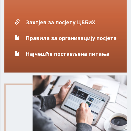
Захтјев за посјету ЦББиХ
Правила за организацију посјета
Најчешће постављена питања