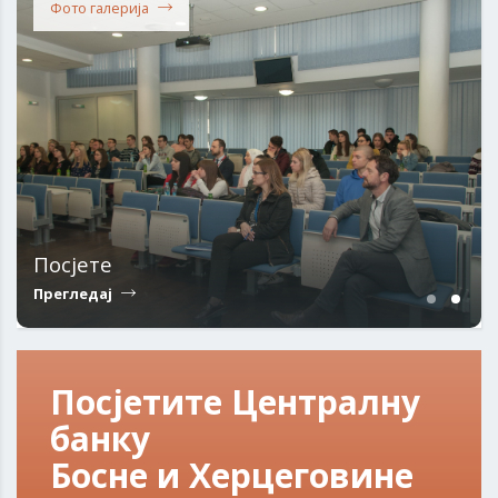
Фото галерија
Посјете
Прегледај
Посјетите Централну
банку
Босне и Херцеговине