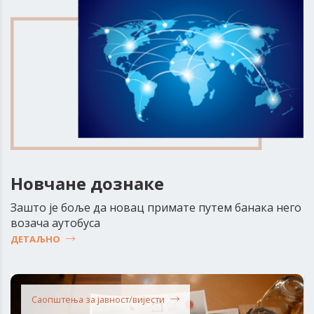
Новчане дознаке
Зашто је боље да новац примате путем банака него
возача аутобуса
ДЕТАЉНО
Саопштења за јавност/вијести