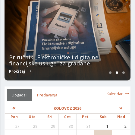
Priručnik „Elektroničke i digitalne
financijske usluge“ za građane
Pročitaj
Kalendar
Događaji
Predavanja
KOLOVOZ 2026
Pon
Uto
Sri
Čet
Pet
Sub
Ned
27
28
29
30
31
1
2