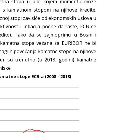
erentna stopa u bilo kojem momentu može
iti s kamatnom stopom na njihove kredite.
noj stopi zavisiće od ekonomskih uslova u
ivnost i inflacija počne da raste, ECB će
dite). Tako da se zajmoprimci u Bosni i
va kamatna stopa vezana za EURIBOR ne bi
o naglih povećanja kamatne stope na njihove
jer su trenutno (u 2013. godini) kamatne
iske.
amatne stope ECB-a (2008 - 2013)