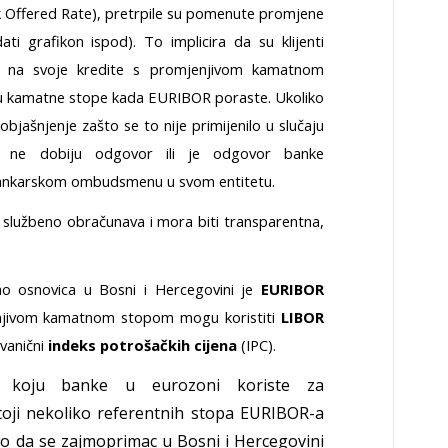
k Offered Rate), pretrpile su pomenute promjene
i grafikon ispod). To implicira da su klijenti
pe na svoje kredite s promjenjivom kamatnom
u kamatne stope kada EURIBOR poraste. Ukoliko
ti objašnjenje zašto se to nije primijenilo u slučaju
o ne dobiju odgovor ili je odgovor banke
i bankarskom ombudsmenu u svom entitetu.
 službeno obračunava i mora biti transparentna,
ao osnovica u Bosni i Hercegovini je
EURIBOR
jenjivom kamatnom stopom mogu koristiti
LIBOR
 zvanični
indeks potrošačkih cijena
(IPC).
 koju banke u eurozoni koriste za
oji nekoliko referentnih stopa EURIBOR-a
ako da se zajmoprimac u Bosni i Hercegovini