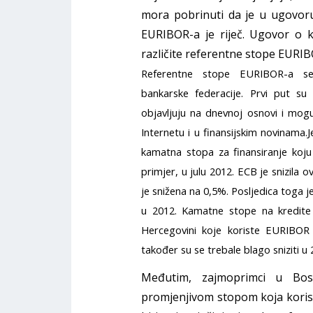
mora pobrinuti da je u ugovoru
EURIBOR-a je riječ. Ugovor o kr
različite referentne stope EURIBO
Referentne stope EURIBOR-a se 
bankarske federacije. Prvi put su
objavljuju na dnevnoj osnovi i mogu
Internetu i u finansijskim novinama
kamatna stopa za finansiranje koj
primjer, u julu 2012. ECB je snizil
je snižena na 0,5%. Posljedica toga
u 2012. Kamatne stope na kredit
Hercegovini koje koriste EURIBOR
također su se trebale blago sniziti u 
Međutim, zajmoprimci u Bosn
promjenjivom stopom koja korist