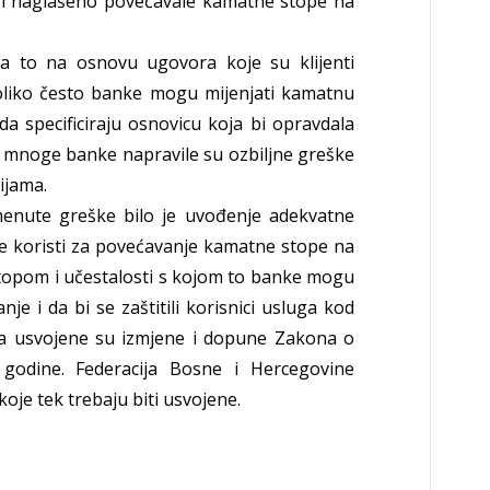
 i naglašeno povećavale kamatne stope na
 to na osnovu ugovora koje su klijenti
 koliko često banke mogu mijenjati kamatnu
da specificiraju osnovicu koja bi opravdala
mnoge banke napravile su ozbiljne greške
ijama.
enute greške bilo je uvođenje adekvatne
se koristi za povećavanje kamatne stope na
opom i učestalosti s kojom to banke mogu
anje i da bi se zaštitili korisnici usluga kod
ja usvojene su izmjene i dopune Zakona o
godine. Federacija Bosne i Hercegovine
koje tek trebaju biti usvojene.