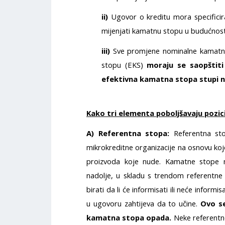
ii)
Ugovor o kreditu mora specificir
mijenjati kamatnu stopu u budućnost
iii)
Sve promjene nominalne kamatne 
stopu (EKS)
moraju se saopštiti
efektivna kamatna stopa stupi n
Kako tri elementa poboljšavaju pozici
A)
Referentna stopa:
Referentna sto
mikrokreditne organizacije na osnovu koje
proizvoda koje nude. Kamatne stope n
nadolje, u skladu s trendom referentne
birati da li će informisati ili neće inform
u ugovoru zahtijeva da to učine.
Ovo se
kamatna stopa opada.
Neke referentn