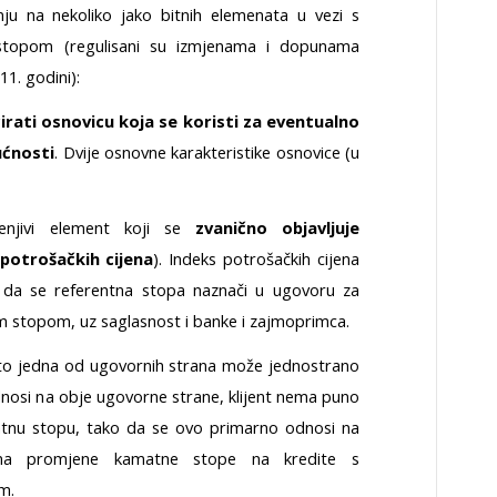
žnju na nekoliko jako bitnih elemenata u vezi s
stopom (regulisani su izmjenama i dopunama
1. godini):
irati osnovicu koja se koristi za eventualno
ućnosti
. Dvije osnovne karakteristike osnovice (u
enjivi element koji se
zvanično objavljuje
 potrošačkih cijena
). Indeks potrošačkih cijena
a da se referentna stopa naznači u ugovoru za
 stopom, uz saglasnost i banke i zajmoprimca.
što jedna od ugovornih strana može jednostrano
odnosi na obje ugovorne strane, klijent nema puno
ntnu stopu, tako da se ovo primarno odnosi na
 na promjene kamatne stope na kredite s
m.