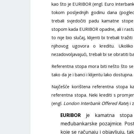
kao što je EURIBOR (engl. Euro Interban
tokom posljednjih godinu dana (pogledat
trebali svjedočiti padu kamatne sto
stopom kada EURIBOR opadne, ali i rast
to nije bio slučaj, klijenti bi trebali traži
njihovog ugovora o kreditu. Ukolik
nezadovoljavajući, trebali bi se obratit
Referentna stopa mora biti nešto što se
tako da je i banci i klijentu lako dostupna.
Najčešće korištena referentna stopa k
referentna stopa. Neki krediti s prom
(engl.
London Interbank Offered Rate
) i
EURIBOR
je kamatna stopa
međubankarske pozajmice. Post
koje se računaju i objavljuju, t