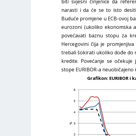
biti svjesni činjenice da ref
narasti i da će se to isto des
Buduće promjene u ECB-ovoj baz
eurozoni (ukoliko ekonomska akt
povećavati baznu stopu za kre
Hercegovini čija je promjenji
trebali šokirati ukoliko dođe d
kredite. Povećanje se očekuje 
stope EURIBOR-a neuobičajeno n
Grafikon: EURIBOR i k