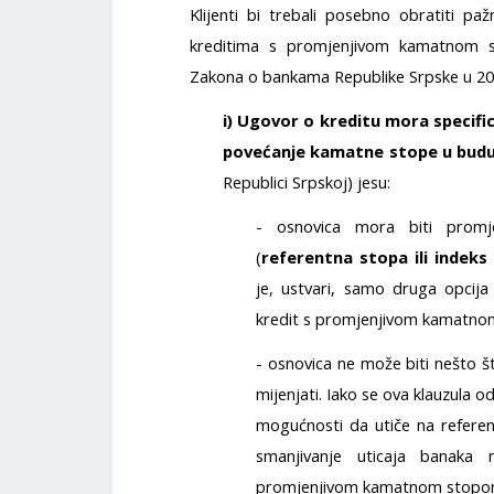
Klijenti bi trebali posebno obratiti pa
kreditima s promjenjivom kamatnom 
Zakona o bankama Republike Srpske u 201
i) Ugovor o kreditu mora specific
povećanje kamatne stope u bud
Republici Srpskoj) jesu:
- osnovica mora biti promj
(
referentna stopa ili indeks
je, ustvari, samo druga opcij
kredit s promjenjivom kamatnom
- osnovica ne može biti nešto 
mijenjati. Iako se ova klauzula 
mogućnosti da utiče na refere
smanjivanje uticaja banaka
promjenjivom kamatnom stopo