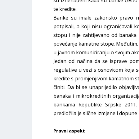
su iznenađeni kada su banke često
te kredite.
Banke su imale zakonsko pravo na
potpisali, a koji nisu ograničavali
stopu i nije zahtijevano od banaka 
povećanje kamatne stope. Međutim, 
u javnom komuniciranju o svojim akc
Jedan od načina da se isprave pom
regulative u vezi s osnovicom koja 
kredite s promjenjivom kamatnom st
činiti. Da bi se unaprijedilo objavljiv
banaka i mikrokreditnih organizaci
bankama Republike Srpske 2011. 
predložila je slične izmjene i dopune 
Pravni aspekt