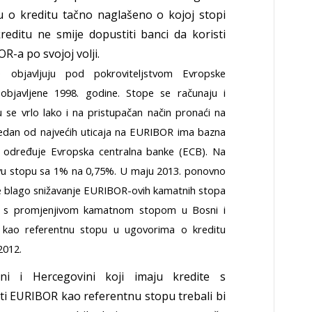
 o kreditu tačno naglašeno o kojoj stopi
editu ne smije dopustiti banci da koristi
R-a po svojoj volji.
objavljuju pod pokroviteljstvom Evropske
 objavljene 1998. godine. Stope se računaju i
 se vrlo lako i na pristupačan način pronaći na
.Jedan od najvećih uticaja na EURIBOR ima bazna
u određuje Evropska centralna banke (ECB). Na
a ovu stopu sa 1% na 0,75%. U maju 2013. ponovno
 je blago snižavanje EURIBOR-ovih kamatnih stopa
e s promjenjivom kamatnom stopom u Bosni i
 kao referentnu stopu u ugovorima o kreditu
2012.
i i Hercegovini koji imaju kredite s
i EURIBOR kao referentnu stopu trebali bi