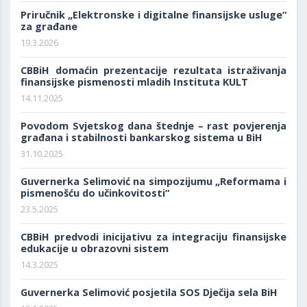
Priručnik „Elektronske i digitalne finansijske usluge“
za građane
19.3.2026
CBBiH domaćin prezentacije rezultata istraživanja
finansijske pismenosti mladih Instituta KULT
14.11.2025
Povodom Svjetskog dana štednje – rast povjerenja
građana i stabilnosti bankarskog sistema u BiH
31.10.2025
Guvernerka Selimović na simpozijumu „Reformama i
pismenošću do učinkovitosti“
23.5.2025
CBBiH predvodi inicijativu za integraciju finansijske
edukacije u obrazovni sistem
14.3.2025
Guvernerka Selimović posjetila SOS Dječija sela BiH