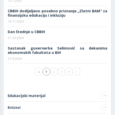
13.1.2025
CBBiH dodijeljeno posebno priznanje „Zlatni BAM“ za
finansijsku edukaciju i inkluziju
14.11.2024
Dan štednje u CBBiH
31.10.2024
Sastanak guvernerke Selimović sa dekanima
ekonomskih fakulteta u BiH
27.9.2024
«
1
2
3
4
»
Edukacijski materijal
Kvizovi