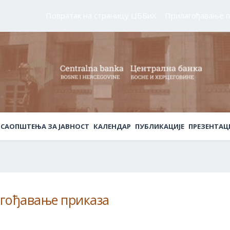
Повратак на страницу ЦББиХ
Прилагођавање п
САОПШТЕЊА ЗА ЈАВНОСТ
КАЛЕНДАР
ПУБЛИКАЦИЈЕ
ПРЕЗЕНТАЦ
гођавање приказа