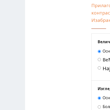
Прилаг
контрас
Изабран
Велич
Осн
Ве
На
Изгле
Осн
Бољ