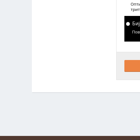
Опти
трит
Би
Пов