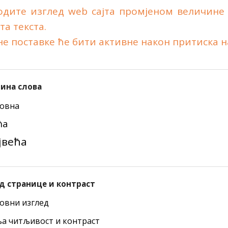
одите изглед web сајта промјеном величине 
та текста.
е поставке ће бити активне након притиска н
ина слова
овна
ћа
јвећа
д странице и контраст
овни изглед
а читљивост и контраст