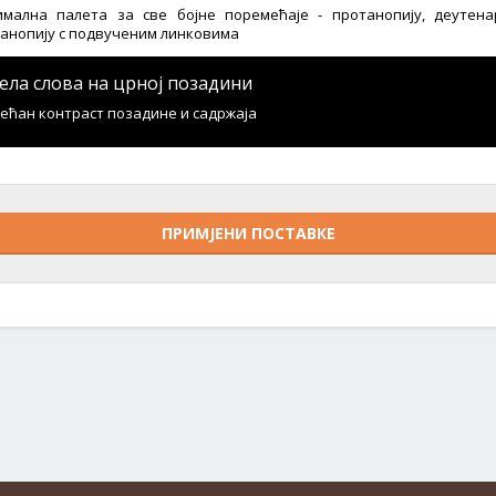
мална палета за све бојне поремећаје - протанопију, деутенар
анопију с подвученим линковима
јела слова на црној позадини
ећан контраст позадине и садржаја
ПРИМЈЕНИ ПОСТАВКЕ