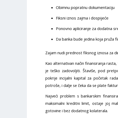
Obimnu popratnu dokumentaciju
Fiksni iznos zajma i dospijeće
Ponovno apliciranje za dodatna sre
Da banka bude jedina koja pruža fi
Zajam nudi prednost fiksnog iznosa za dir
Kao alternativan način finansiranja rasta,
je teško zadovoljiti. Štaviše, pod pr
pokrije incijalni kapital za početak ra
potroše, i dalje se čeka da se plate faktur
Najveći problem s bankarskim finansi
maksimalni kreditni limit, ostaje joj 
gotovine i bez dodatnog kolaterala.