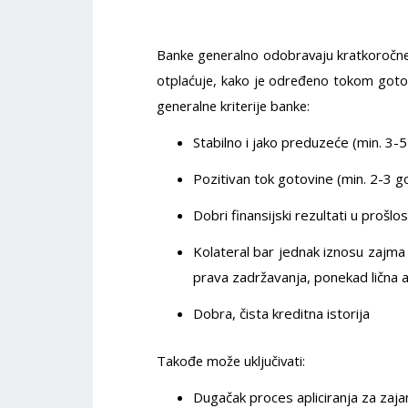
Banke generalno odobravaju kratkoročne
otplaćuje, kako je određeno tokom gotov
generalne kriterije banke:
Stabilno i jako preduzeće (min. 3-
Pozitivan tok gotovine (min. 2-3 g
Dobri finansijski rezultati u prošlos
Kolateral bar jednak iznosu zajma 
prava zadržavanja, ponekad lična a
Dobra, čista kreditna istorija
Takođe može uključivati:
Dugačak proces apliciranja za zaja