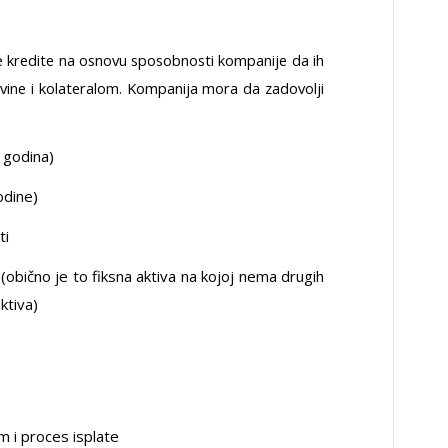
 kredite na osnovu sposobnosti kompanije da ih
ine i kolateralom. Kompanija mora da zadovolji
5 godina)
odine)
ti
(obično je to fiksna aktiva na kojoj nema drugih
ktiva)
m i proces isplate