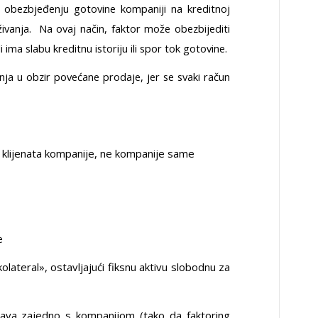
o obezbjeđenju gotovine kompaniji na kreditnoj
aživanja. Na ovaj način, faktor može obezbijediti
i ima slabu kreditnu istoriju ili spor tok gotovine.
anja u obzir povećane prodaje, jer se svaki račun
 klijenata kompanije, ne kompanije same
e
olateral», ostavljajući fiksnu aktivu slobodnu za
ećava zajedno s kompanijom (tako da faktoring