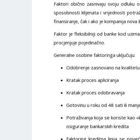
Faktori obično zasnivaju svoju odluku 
sposobnosti klijenata i vrijednosti potr
finansiranje, čak i ako je kompanija nova il
Faktor je fleksibilniji od banke kod uzim
procjenjuje pojedinačno.
Generalne osobine faktoringa uključuju:
Odobrenje zasnovano na kvalitetu
Kratak proces apliciranja
Kratak proces odobravanja
Gotovinu u roku od 48 sati ili manj
Potraživanja koja se koriste kao «k
osiguranje bankarskih kredita
Faktoring kreditna linija se pov