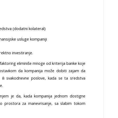
dstva (dodatni kolateral)
nansijske usluge kompaniji
ektno investiranje.
 faktoring eliminiše mnoge od kriterija banke koje
etpostavkom da kompanija može dobiti zajam da
da ili svakodnevne poslove, kada se ta sredstva
e.
ranjem je da, kada kompanija jednom dostigne
malo prostora za manevrisanje, sa slabim tokom