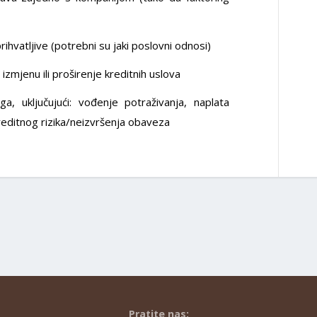
ihvatljive (potrebni su jaki poslovni odnosi)
zmjenu ili proširenje kreditnih uslova
ga, uključujući: vođenje potraživanja, naplata
reditnog rizika/neizvršenja obaveza
Pratite nas: