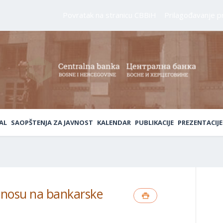
Povratak na stranicu CBBiH
Prilagođavanje p
AL
SAOPŠTENJA ZA JAVNOST
KALENDAR
PUBLIKACIJE
PREZENTACIJE
dnosu na bankarske