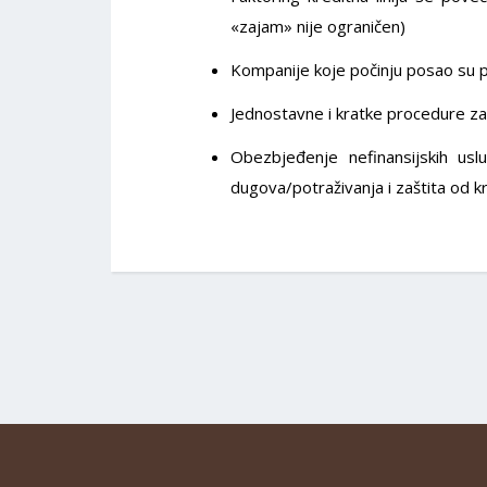
«zajam» nije ograničen)
Kompanije koje počinju posao su pr
Jednostavne i kratke procedure za i
Obezbjeđenje nefinansijskih uslu
dugova/potraživanja i zaštita od k