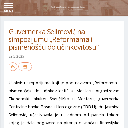
MENI
Guvernerka Selimović na
simpozijumu „Reformama i
pismenošću do učinkovitosti“
23.5.2025
U okviru simpozijuma koji je pod nazivom „Reformama i
pismenošću do učinkovitosti“ u Mostaru organizovao
Ekonomski fakultet Sveučilišta u Mostaru, guvernerka
Centralne banke Bosne i Hercegovine (CBBiH), dr. Jasmina
Selimović, učestvovala je u jednom od panela tokom
kojeg je dala odgovore na pitanja o značaju finansijske