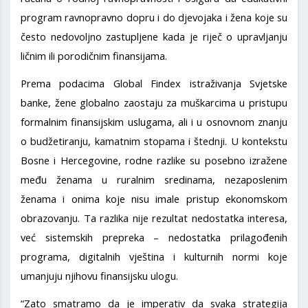
program ravnopravno dopru i do djevojaka i žena koje su
često nedovoljno zastupljene kada je riječ o upravljanju
ličnim ili porodičnim finansijama.
Prema podacima Global Findex istraživanja Svjetske
banke, žene globalno zaostaju za muškarcima u pristupu
formalnim finansijskim uslugama, ali i u osnovnom znanju
o budžetiranju, kamatnim stopama i štednji. U kontekstu
Bosne i Hercegovine, rodne razlike su posebno izražene
među ženama u ruralnim sredinama, nezaposlenim
ženama i onima koje nisu imale pristup ekonomskom
obrazovanju. Ta razlika nije rezultat nedostatka interesa,
već sistemskih prepreka – nedostatka prilagođenih
programa, digitalnih vještina i kulturnih normi koje
umanjuju njihovu finansijsku ulogu.
“Zato smatramo da je imperativ da svaka strategija