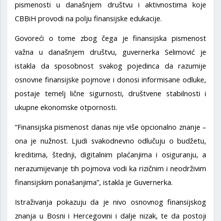
pismenosti u današnjem društvu i aktivnostima koje
CBBiH provodi na polju finansijske edukacije.
Govoreći o tome zbog čega je finansijska pismenost
važna u današnjem društvu, guvernerka Selimović je
istakla da sposobnost svakog pojedinca da razumije
osnovne finansijske pojmove i donosi informisane odluke,
postaje temelj lične sigurnosti, društvene stabilnosti i
ukupne ekonomske otpornosti.
“Finansijska pismenost danas nije više opcionalno znanje –
ona je nužnost. Ljudi svakodnevno odlučuju o budžetu,
kreditima, štednji, digitalnim plaćanjima i osiguranju, a
nerazumijevanje tih pojmova vodi ka rizičnim i neodrživim
finansijskim ponašanjima”, istakla je Guvernerka.
Istraživanja pokazuju da je nivo osnovnog finansijskog
znanja u Bosni i Hercegovini i dalje nizak, te da postoji