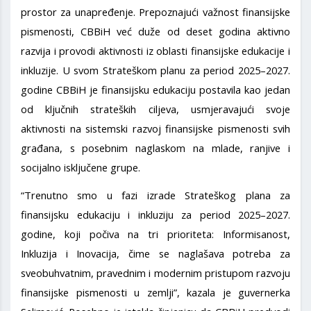
prostor za unapređenje. Prepoznajući važnost finansijske
pismenosti, CBBiH već duže od deset godina aktivno
razvija i provodi aktivnosti iz oblasti finansijske edukacije i
inkluzije. U svom Strateškom planu za period 2025–2027.
godine CBBiH je finansijsku edukaciju postavila kao jedan
od ključnih strateških ciljeva, usmjeravajući svoje
aktivnosti na sistemski razvoj finansijske pismenosti svih
građana, s posebnim naglaskom na mlade, ranjive i
socijalno isključene grupe.
“Trenutno smo u fazi izrade Strateškog plana za
finansijsku edukaciju i inkluziju za period 2025–2027.
godine, koji počiva na tri prioriteta: Informisanost,
Inkluzija i Inovacija, čime se naglašava potreba za
sveobuhvatnim, pravednim i modernim pristupom razvoju
finansijske pismenosti u zemlji”, kazala je guvernerka