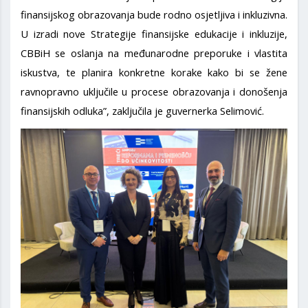
finansijskog obrazovanja bude rodno osjetljiva i inkluzivna.
U izradi nove Strategije finansijske edukacije i inkluzije,
CBBiH se oslanja na međunarodne preporuke i vlastita
iskustva, te planira konkretne korake kako bi se žene
ravnopravno uključile u procese obrazovanja i donošenja
finansijskih odluka”, zaključila je guvernerka Selimović.