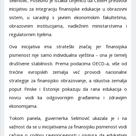
Selimović. Posebno je istakla činjenicu da CBBiH predvodi
inicijativu za integraciju finansijske edukacije u obrazovni
sistem, u saradnji s javnim ekonomskim fakultetima,
obrazovnim institucijama, nadležnim ministarstvima i
regulatornim tijelima.
Ova inicijativa ima strateški značaj jer finansijska
pismenost nije samo individualna vještina – ona je temelj
društvene stabilnosti. Prema podacima OECD-a, više od
trećine evropskih zemalja već provodi nacionalne
strategije za finansijsko obrazovanje, a iskustva zemalja
poput Finske i Estonije pokazuju da rana edukacija o
novcu vodi ka odgovornijim građanima i zdravijim
ekonomijama.
Tokom panela, guvernerka Selimović ukazala je i na
važnost da se u inicijativama za finansijsku pismenost vodi
računa o rodnoj ravnopravnosti i osigura da edukativni