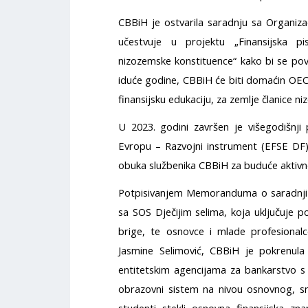
CBBiH je ostvarila saradnju sa Organiz
učestvuje u projektu „Finansijska 
nizozemske konstituence“ kako bi se pov
iduće godine, CBBiH će biti domaćin OE
finansijsku edukaciju, za zemlje članice n
U 2023. godini završen je višegodišnj
Evropu – Razvojni instrument (EFSE DF),
obuka službenika CBBiH za buduće aktivno
Potpisivanjem Memoranduma o saradnji 
sa SOS Dječijim selima, koja uključuje p
brige, te osnovce i mlade profesionalc
Jasmine Selimović, CBBiH je pokrenula
entitetskim agencijama za bankarstvo s c
obrazovni sistem na nivou osnovnog, sre