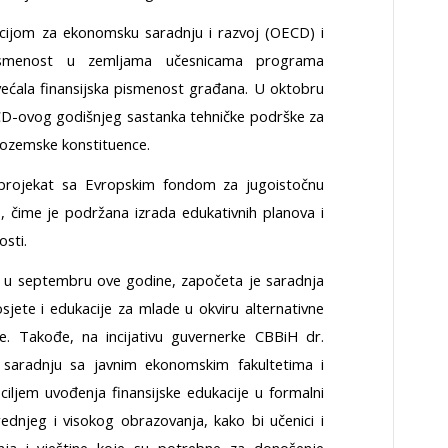
acijom za ekonomsku saradnju i razvoj (OECD) i
pismenost u zemljama učesnicama programa
ećala finansijska pismenost građana. U oktobru
CD-ovog godišnjeg sastanka tehničke podrške za
izozemske konstituence.
i projekat sa Evropskim fondom za jugoistočnu
 čime je podržana izrada edukativnih planova i
sti.
u septembru ove godine, započeta je saradnja
osjete i edukacije za mlade u okviru alternativne
e. Takođe, na incijativu guvernerke CBBiH dr.
 saradnju sa javnim ekonomskim fakultetima i
iljem uvođenja finansijske edukacije u formalni
dnjeg i visokog obrazovanja, kako bi učenici i