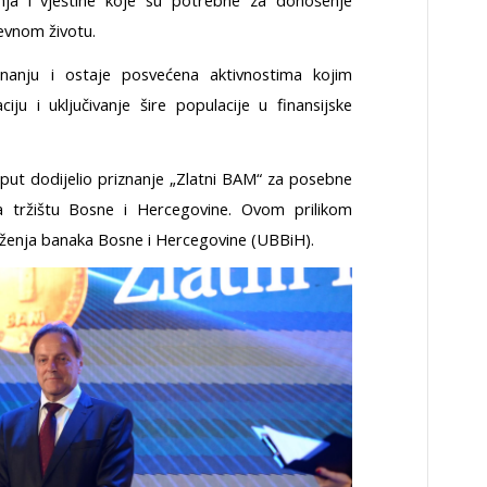
anja i vještine koje su potrebne za donošenje
evnom životu.
znanju i ostaje posvećena aktivnostima kojim
u i uključivanje šire populacije u finansijske
 put dodijelio priznanje „Zlatni BAM“ za posebne
 tržištu Bosne i Hercegovine. Ovom prilikom
uženja banaka Bosne i Hercegovine (UBBiH).