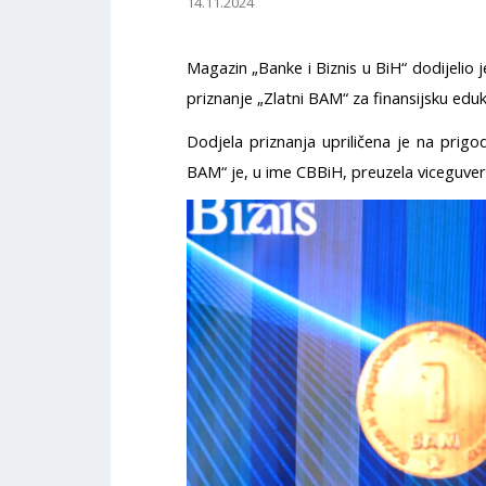
14.11.2024
Magazin „Banke i Biznis u BiH“ dodijelio
priznanje „Zlatni BAM“ za finansijsku eduk
Dodjela priznanja upriličena je na prigod
BAM“ je, u ime CBBiH, preuzela viceguver