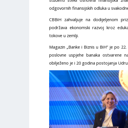
studenti stekli osnovna finansijska zn
odgovornih finansijskih odluka u svakodn
CBBiH zahvaljuje na dodijeljenom pri
podržava ekonomski razvoj kroz edukacij
tokove u zemlji.
Magazin „Banke i Biznis u BiH“ je po 22.
poslovne uspjehe banaka ostvarene na
obilježeno je i 20 godina postojanja Udr