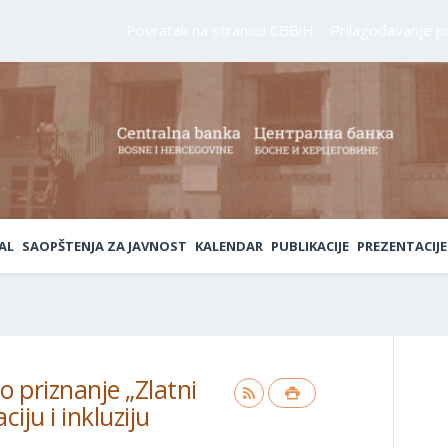
Povratak na stranicu CBBiH
Prilagođavanje p
AL
SAOPŠTENJA ZA JAVNOST
KALENDAR
PUBLIKACIJE
PREZENTACIJE
 priznanje „Zlatni
iju i inkluziju