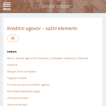
MENI
Kreditni ugovor – važni elementi
Linkovi
:
Naziv i adresa ugovornih strana (tj. finansijske institucije i klijenta)
Glavnica
Ukupni iznos za otplatu
Trajanje kredita
Pozitivni propis za kreditni ugovor
Nominalna kamatna stopa
Obračun kamate
Zatezne kamate