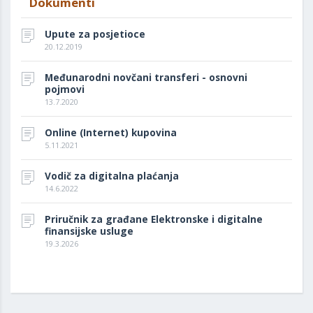
Dokumenti
Upute za posjetioce
20.12.2019
Međunarodni novčani transferi - osnovni
pojmovi
13.7.2020
Online (Internet) kupovina
5.11.2021
Vodič za digitalna plaćanja
14.6.2022
Priručnik za građane Elektronske i digitalne
finansijske usluge
19.3.2026