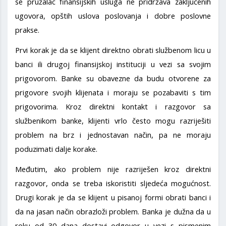
se pružalac finansijskih usluga ne pridržava zaključenih
ugovora, opštih uslova poslovanja i dobre poslovne
prakse.
Prvi korak je da se klijent direktno obrati službenom licu u
banci ili drugoj finansijskoj instituciji u vezi sa svojim
prigovorom. Banke su obavezne da budu otvorene za
prigovore svojih klijenata i moraju se pozabaviti s tim
prigovorima. Kroz direktni kontakt i razgovor sa
službenikom banke, klijenti vrlo često mogu razriješiti
problem na brz i jednostavan način, pa ne moraju
poduzimati dalje korake.
Međutim, ako problem nije razriješen kroz direktni
razgovor, onda se treba iskoristiti sljedeća mogućnost.
Drugi korak je da se klijent u pisanoj formi obrati banci i
da na jasan način obrazloži problem. Banka je dužna da u
roku od 30 dana dostavi odgovor u vezi s pismenim