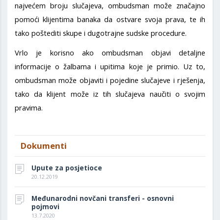
najvećem broju slučajeva, ombudsman može značajno
pomoći klijentima banaka da ostvare svoja prava, te ih
tako poštediti skupe i dugotrajne sudske procedure.
Vrlo je korisno ako ombudsman objavi detaljne
informacije o žalbama i upitima koje je primio. Uz to,
ombudsman može objaviti i pojedine slučajeve i rješenja,
tako da klijent može iz tih slučajeva naučiti o svojim
pravima.
Dokumenti
Upute za posjetioce
20.12.2019
Međunarodni novčani transferi - osnovni
pojmovi
13.7.2020