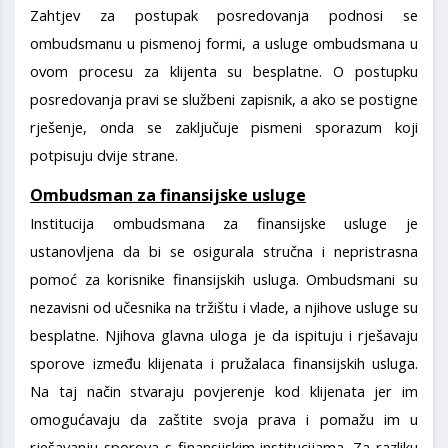
Zahtjev za postupak posredovanja podnosi se
ombudsmanu u pismenoj formi, a usluge ombudsmana u
ovom procesu za klijenta su besplatne. O postupku
posredovanja pravi se službeni zapisnik, a ako se postigne
rješenje, onda se zaključuje pismeni sporazum koji
potpisuju dvije strane.
Ombudsman za finansijske usluge
Institucija ombudsmana za finansijske usluge je
ustanovljena da bi se osigurala stručna i nepristrasna
pomoć za korisnike finansijskih usluga. Ombudsmani su
nezavisni od učesnika na tržištu i vlade, a njihove usluge su
besplatne. Njihova glavna uloga je da ispituju i rješavaju
sporove između klijenata i pružalaca finansijskih usluga.
Na taj način stvaraju povjerenje kod klijenata jer im
omogućavaju da zaštite svoja prava i pomažu im u
rješavanju sporova s finansijskim institucijama. Za razliku