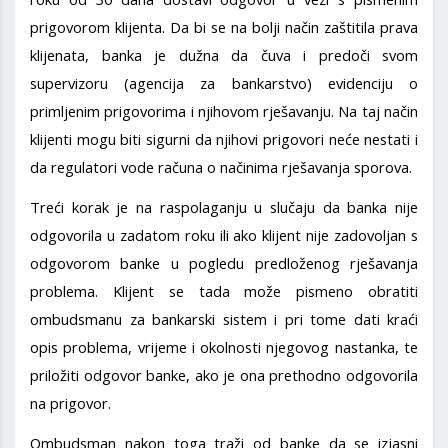
prigovorom klijenta. Da bi se na bolji način zaštitila prava
klijenata, banka je dužna da čuva i predoči svom
supervizoru (agencija za bankarstvo) evidenciju o
primljenim prigovorima i njihovom rješavanju. Na taj način
klijenti mogu biti sigurni da njihovi prigovori neće nestati i
da regulatori vode računa o načinima rješavanja sporova.
Treći korak je na raspolaganju u slučaju da banka nije
odgovorila u zadatom roku ili ako klijent nije zadovoljan s
odgovorom banke u pogledu predloženog rješavanja
problema. Klijent se tada može pismeno obratiti
ombudsmanu za bankarski sistem i pri tome dati kraći
opis problema, vrijeme i okolnosti njegovog nastanka, te
priložiti odgovor banke, ako je ona prethodno odgovorila
na prigovor.
Ombudsman nakon toga traži od banke da se izjasni