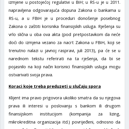
izmjene u postojećoj regulativi u BiH; u RS-u je u 2011.
napravljena odgovarajuća dopuna Zakona o bankama u
RS-u, a u FBiH je u proceduri donošenje posebnog
Zakona o zaštiti korisnika finansijskih usluga. Rješenja su
vrlo slična u oba ova akta (pod pretpostavkom da neće
doći do izmjena vezano za nacrt Zakona u FBiH, koji se
trenutno nalazi u javnoj raspravi, juli 2013), pa će se u
narednom tekstu referirati na ta rješenja, da bi se
pojasnilo na koji način korisnici finansijskih usluga mogu
ostvarivati svoja prava.
Koraci koje treba preduzeti u slučaju spora
Klijent ima pravo prigovora ukoliko smatra da su njegova
prava ili interesi u poslovanju s bankom ili drugom
finansijskom institucijom (kompanija za lizing,
mikrokreditna organizacija itd.) povrijeđeni, odnosno da